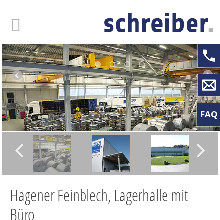
Skip
to
main
content
FAQ
Hagener Feinblech, Lagerhalle mit
Büro