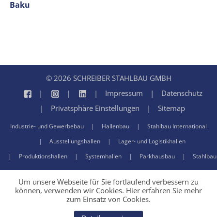
Baku
© 2026 SCHREIBER STAHLBAU GMBH
Impressum
Datenschutz
Privatsphäre Einstellungen
Sitemap
Industrie- und Gewerbebau
Hallenbau
Stahlbau International
Ausstellungshallen
Lager- und Logistikhallen
Produktionshallen
Systemhallen
Parkhausbau
Stahlbau
Um unsere Webseite für Sie fortlaufend verbessern zu
können, verwenden wir Cookies. Hier erfahren Sie mehr
zum Einsatz von Cookies.