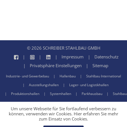
© 2026 SCHREIBER STAHLBAU GMBH
Impressum
Datenschutz
Privatsphäre Einstellungen
Sitemap
Industrie- und Gewerbebau
Hallenbau
Stahlbau International
Ausstellungshallen
Lager- und Logistikhallen
Produktionshallen
Systemhallen
Parkhausbau
Stahlbau
Um unsere Webseite für Sie fortlaufend verbessern zu
können, verwenden wir Cookies. Hier erfahren Sie mehr
zum Einsatz von Cookies.