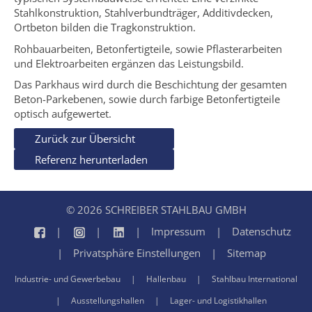
Stahlkonstruktion, Stahlverbundträger, Additivdecken,
Ortbeton bilden die Tragkonstruktion.
Rohbauarbeiten, Betonfertigteile, sowie Pflasterarbeiten
und Elektroarbeiten ergänzen das Leistungsbild.
Das Parkhaus wird durch die Beschichtung der gesamten
Beton-Parkebenen, sowie durch farbige Betonfertigteile
optisch aufgewertet.
Zurück zur Übersicht
Referenz herunterladen
© 2026 SCHREIBER STAHLBAU GMBH
Impressum
Datenschutz
Privatsphäre Einstellungen
Sitemap
Industrie- und Gewerbebau
Hallenbau
Stahlbau International
Ausstellungshallen
Lager- und Logistikhallen