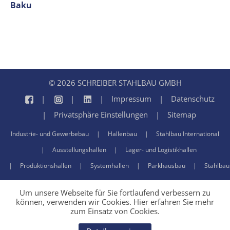
Baku
© 2026 SCHREIBER STAHLBAU GMBH
Impressum
Datenschutz
Privatsphäre Einstellungen
Sitemap
Industrie- und Gewerbebau
Hallenbau
Stahlbau International
Ausstellungshallen
Lager- und Logistikhallen
Produktionshallen
Systemhallen
Parkhausbau
Stahlbau
Um unsere Webseite für Sie fortlaufend verbessern zu
können, verwenden wir Cookies. Hier erfahren Sie mehr
zum Einsatz von Cookies.